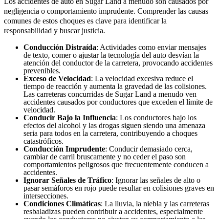
Los accidentes de auto en Sugar Land a menudo son causados por
negligencia o comportamiento imprudente. Comprender las causas
comunes de estos choques es clave para identificar la
responsabilidad y buscar justicia.
Conducción Distraída
: Actividades como enviar mensajes
de texto, comer o ajustar la tecnología del auto desvían la
atención del conductor de la carretera, provocando accidentes
prevenibles.
Exceso de Velocidad
: La velocidad excesiva reduce el
tiempo de reacción y aumenta la gravedad de las colisiones.
Las carreteras concurridas de Sugar Land a menudo ven
accidentes causados por conductores que exceden el límite de
velocidad.
Conducir Bajo la Influencia
: Los conductores bajo los
efectos del alcohol y las drogas siguen siendo una amenaza
seria para todos en la carretera, contribuyendo a choques
catastróficos.
Conducción Imprudente
: Conducir demasiado cerca,
cambiar de carril bruscamente y no ceder el paso son
comportamientos peligrosos que frecuentemente conducen a
accidentes.
Ignorar Señales de Tráfico
: Ignorar las señales de alto o
pasar semáforos en rojo puede resultar en colisiones graves en
intersecciones.
Condiciones Climáticas
: La lluvia, la niebla y las carreteras
resbaladizas pueden contribuir a accidentes, especialmente